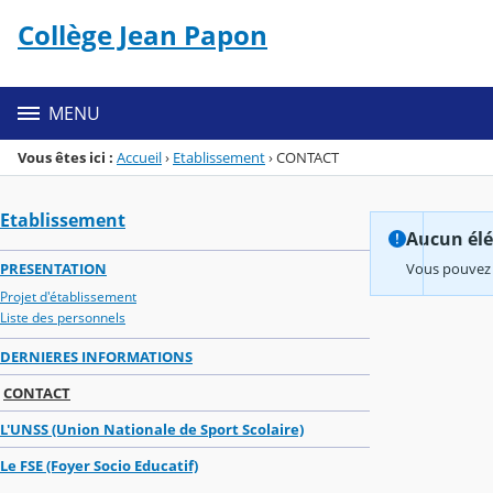
Panneau de gestion des cookies
Collège Jean Papon
Menu de la rubrique
Contenu
MENU
Vous êtes ici :
Accueil
›
Etablissement
›
CONTACT
Etablissement
Aucun élém
PRESENTATION
Vous pouvez 
Projet d'établissement
Liste des personnels
DERNIERES INFORMATIONS
CONTACT
L'UNSS (Union Nationale de Sport Scolaire)
Le FSE (Foyer Socio Educatif)