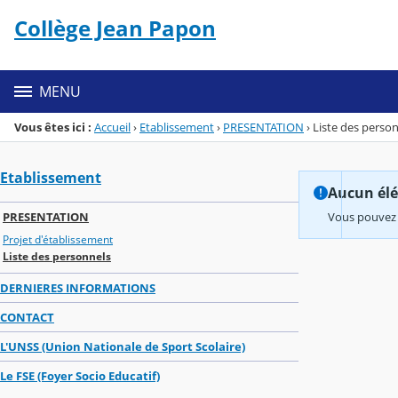
Panneau de gestion des cookies
Collège Jean Papon
Menu de la rubrique
Contenu
MENU
Vous êtes ici :
Accueil
›
Etablissement
›
PRESENTATION
›
Liste des perso
Etablissement
Aucun élém
PRESENTATION
Vous pouvez 
Projet d'établissement
Liste des personnels
DERNIERES INFORMATIONS
CONTACT
L'UNSS (Union Nationale de Sport Scolaire)
Le FSE (Foyer Socio Educatif)