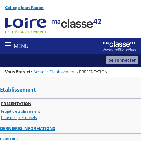
Panneau de gestion des cookies
Collège Jean Papon
Menu de la rubrique
Contenu
MENU
Se connecter
Vous êtes ici :
Accueil
›
Etablissement
›
PRESENTATION
Etablissement
PRESENTATION
Projet d'établissement
Liste des personnels
DERNIERES INFORMATIONS
CONTACT