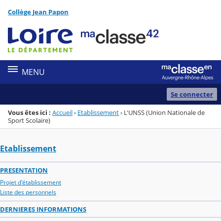
Panneau de gestion des cookies
Collège Jean Papon
Menu de la rubrique
Contenu
MENU
Se connecter
Vous êtes ici :
Accueil
›
Etablissement
›
L'UNSS (Union Nationale de
Sport Scolaire)
Etablissement
PRESENTATION
Projet d'établissement
Liste des personnels
DERNIERES INFORMATIONS