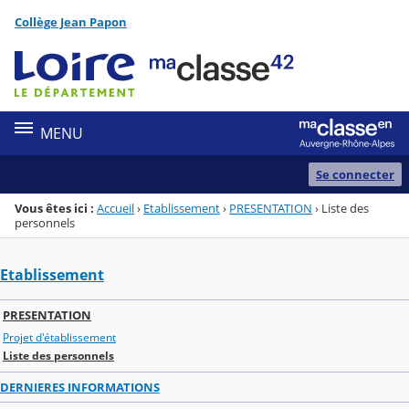
Panneau de gestion des cookies
Collège Jean Papon
Menu de la rubrique
Contenu
MENU
Se connecter
Vous êtes ici :
Accueil
›
Etablissement
›
PRESENTATION
›
Liste des
personnels
Etablissement
PRESENTATION
Projet d'établissement
Liste des personnels
DERNIERES INFORMATIONS