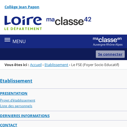
Panneau de gestion des cookies
Collège Jean Papon
Menu de la rubrique
Contenu
MENU
Se connecter
Vous êtes ici :
Accueil
›
Etablissement
›
Le FSE (Foyer Socio Educatif)
Etablissement
PRESENTATION
Projet d'établissement
Liste des personnels
DERNIERES INFORMATIONS
CONTACT