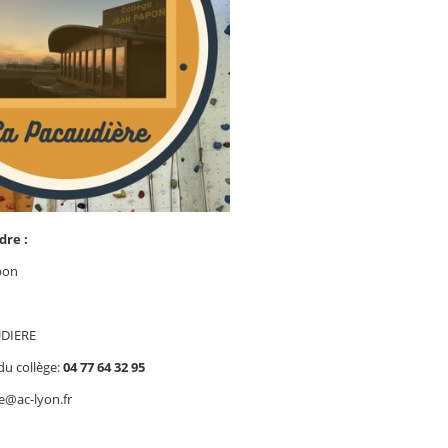
dre :
pon
UDIERE
 du collège:
04 77 64 32 95
e@ac-lyon.fr