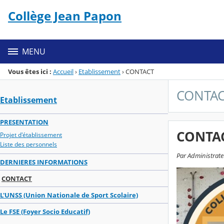
Panneau de gestion des cookies
Collège Jean Papon
Menu de la rubrique
Contenu
MENU
Vous êtes ici :
Accueil
›
Etablissement
›
CONTACT
CONTA
Etablissement
PRESENTATION
CONTA
Projet d'établissement
Liste des personnels
Par Administrate
DERNIERES INFORMATIONS
CONTACT
L'UNSS (Union Nationale de Sport Scolaire)
Le FSE (Foyer Socio Educatif)