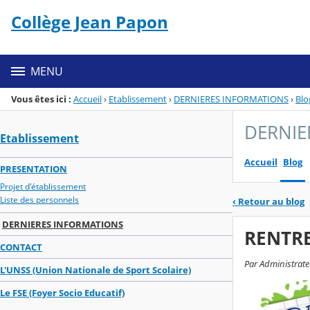
Panneau de gestion des cookies
Collège Jean Papon
Menu de la rubrique
Contenu
MENU
Vous êtes ici :
Accueil
›
Etablissement
›
DERNIERES INFORMATIONS
›
Blo
DERNIE
Etablissement
Accueil
Blog
PRESENTATION
Projet d'établissement
Liste des personnels
‹
Retour au blog
DERNIERES INFORMATIONS
RENTRE
CONTACT
Par Administrate
L'UNSS (Union Nationale de Sport Scolaire)
Le FSE (Foyer Socio Educatif)