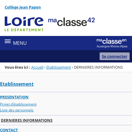
Panneau de gestion des cookies
Collège Jean Papon
Menu de la rubrique
Contenu
MENU
Se connecter
Vous êtes ici :
Accueil
›
Etablissement
›
DERNIERES INFORMATIONS
Etablissement
PRESENTATION
Projet d'établissement
Liste des personnels
DERNIERES INFORMATIONS
CONTACT